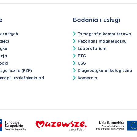
e
Badania i usługi
dorosłych
Tomografia komputerowa
zieci
Rezonans magnetyczny
tyka
Laboratorium
acja
RTG
ogia
USG
sychiczne (PZP)
Diagnostyka onkologiczna
erapii uzależnienia od
Komercja