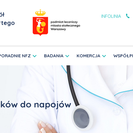
ół
INFOLINIA
rtego
PORADNIE NFZ
BADANIA
KOMERCJA
WSPÓŁP
bków do napojów