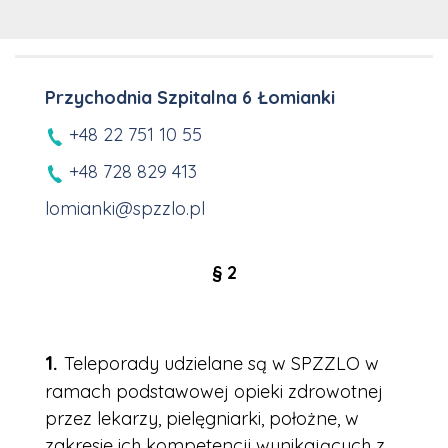
Przychodnia Szpitalna 6 Łomianki
+48 22 751 10 55
+48 728 829 413
lomianki@spzzlo.pl
§ 2
Teleporady udzielane są w SPZZLO w
ramach podstawowej opieki zdrowotnej
przez lekarzy, pielęgniarki, położne, w
zakresie ich kompetencji wynikających z