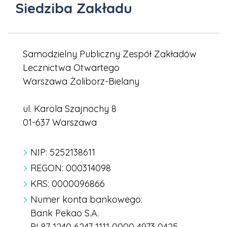
Siedziba Zakładu
Samodzielny Publiczny Zespół Zakładów
Lecznictwa Otwartego
Warszawa Żoliborz-Bielany
ul. Karola Szajnochy 8
01-637 Warszawa
NIP: 5252138611
REGON: 000314098
KRS: 0000096866
Numer konta bankowego:
Bank Pekao S.A.
PL87 1240 6247 1111 0000 4973 0425