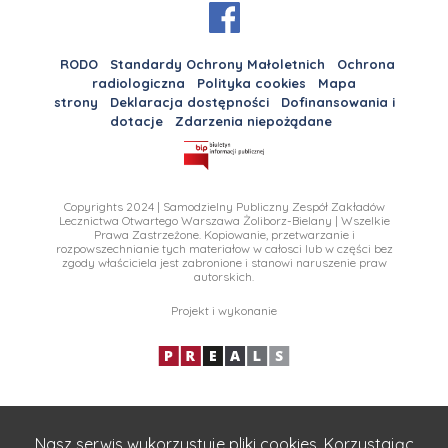
RODO
Standardy Ochrony Małoletnich
Ochrona
radiologiczna
Polityka cookies
Mapa
strony
Deklaracja dostępności
Dofinansowania i
dotacje
Zdarzenia niepożądane
Copyrights 2024 | Samodzielny Publiczny Zespół Zakładów
Lecznictwa Otwartego Warszawa Żoliborz-Bielany | Wszelkie
Prawa Zastrzeżone. Kopiowanie, przetwarzanie i
rozpowszechnianie tych materiałow w całosci lub w części bez
zgody właściciela jest zabronione i stanowi naruszenie praw
autorskich.
Projekt i wykonanie
Nasz serwis wykorzystuje pliki cookies. Korzystając