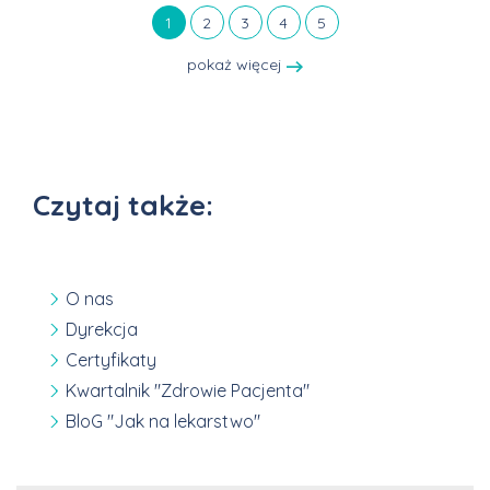
1
2
3
4
5
pokaż więcej
Czytaj także:
O nas
Dyrekcja
Certyfikaty
Kwartalnik "Zdrowie Pacjenta"
BloG "Jak na lekarstwo"