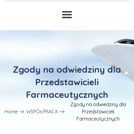
Standardy Ochrony Małoletnich
Sieciechowska 4
Pozostałe badania
Zgłoszenia
Oferty specjalne
Szajnochy 8
Dofinansowania i dotacje
Transport sanitarny
Wrzeciono 10C
Prawne ABC
T
Żeromskiego 13
Druki i wnioski
Szpitalna 6 (Łomianki)
Zgody na odwiedziny dla
Cennik
Przedstawicieli
Farmaceutycznych
Zgody na odwiedziny dla
Home
WSPÓŁPRACA
Przedstawicieli
Farmaceutycznych