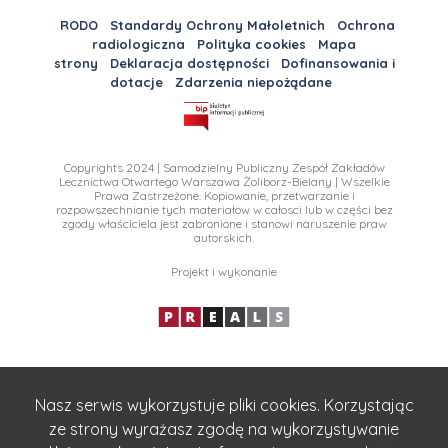
RODO
Standardy Ochrony Małoletnich
Ochrona
radiologiczna
Polityka cookies
Mapa
strony
Deklaracja dostępności
Dofinansowania i
dotacje
Zdarzenia niepożądane
Copyrights 2024 | Samodzielny Publiczny Zespół Zakładów
Lecznictwa Otwartego Warszawa Żoliborz-Bielany | Wszelkie
Prawa Zastrzeżone. Kopiowanie, przetwarzanie i
rozpowszechnianie tych materiałow w całosci lub w części bez
zgody właściciela jest zabronione i stanowi naruszenie praw
autorskich.
Projekt i wykonanie
Nasz serwis wykorzystuje pliki cookies. Korzystając
ze strony wyrażasz zgodę na wykorzystywanie