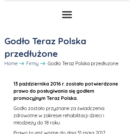
Standardy Ochrony Małoletnich
Sieciechowska 4
Pozostałe badania
Zgłoszenia
Oferty specjalne
Szajnochy 8
Dofinansowania i dotacje
Transport sanitarny
Wrzeciono 10C
Godło Teraz Polska
Prawne ABC
T
Żeromskiego 13
przedłużone
Druki i wnioski
Home
Firmy
Godło Teraz Polska przedłużone
Szpitalna 6 (Łomianki)
Cennik
13 października 2016 r. zostało potwierdzone
prawo do posługiwania się godłem
promocyjnym Teraz Polska.
Godło zostało przyznane za świadczenia
zdrowotne w zakresie rehabilitacji dzieci i
młodzieży do 18 roku.
Prawo to jest ważne do dnia 31 maja 2017.