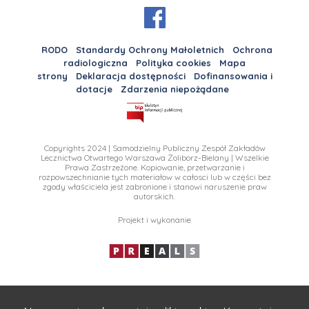
RODO
Standardy Ochrony Małoletnich
Ochrona
radiologiczna
Polityka cookies
Mapa
strony
Deklaracja dostępności
Dofinansowania i
dotacje
Zdarzenia niepożądane
Copyrights 2024 | Samodzielny Publiczny Zespół Zakładów
Lecznictwa Otwartego Warszawa Żoliborz-Bielany | Wszelkie
Prawa Zastrzeżone. Kopiowanie, przetwarzanie i
rozpowszechnianie tych materiałow w całosci lub w części bez
zgody właściciela jest zabronione i stanowi naruszenie praw
autorskich.
Projekt i wykonanie