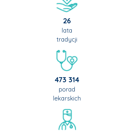
26
lata
tradycji
473 314
porad
lekarskich