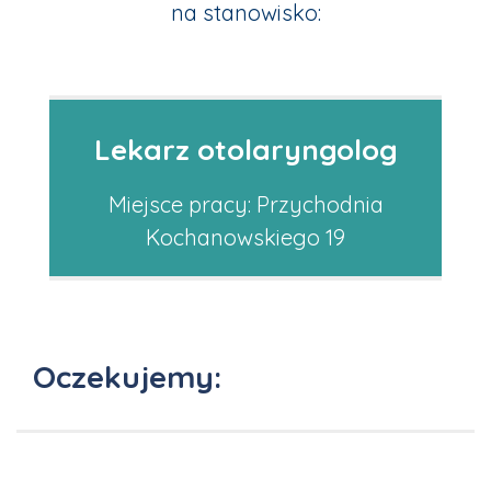
na stanowisko:
Lekarz otolaryngolog
Miejsce pracy:
Przychodnia
Kochanowskiego 19
Oczekujemy: